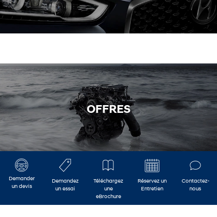
OFFRES
Demander
Demandez
Téléchargez
Réservez un
Contactez-
un devis
un essai
une
Entretien
nous
eBrochure
Contactez-nous