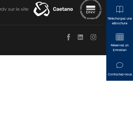
rdv sur le site
Téléchargez une
eBrochure
Réservez un
Entretien
Contactez-nous